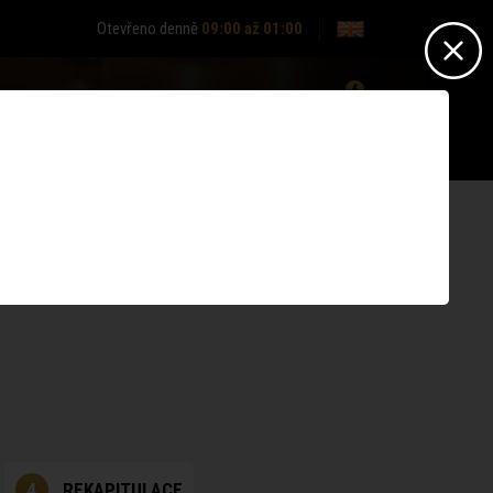
Otevřeno denně
09:00 až 01:00
0
Nepřihlášen? -
Přihlásit se
Nemáte účet?
Zaregistrujte se
4
REKAPITULACE