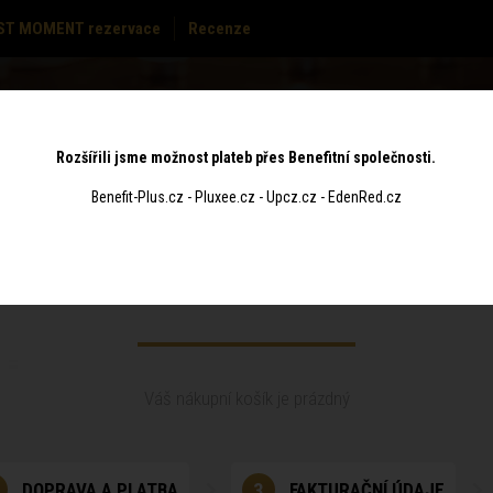
ST MOMENT rezervace
Recenze
MASÁŽE
CENÍK
POUKAZY
KONTAKT
Rozšířili jsme možnost plateb přes Benefitní společnosti.
Benefit-Plus.cz - Pluxee.cz - Upcz.cz - EdenRed.cz
Obsah košíku
Váš nákupní košík je prázdný
DOPRAVA A PLATBA
3
FAKTURAČNÍ ÚDAJE