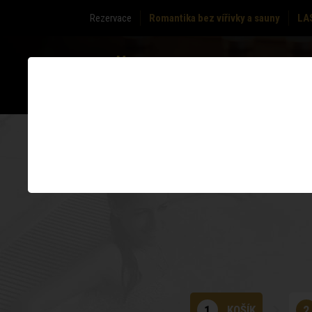
Rezervace
Romantika bez vířivky a sauny
LA
O NÁS
ZÓNY
1
KOŠÍK
2