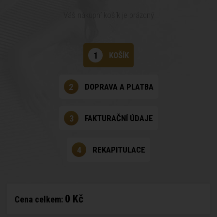
Váš nákupní košík je prázdný
1
KOŠÍK
2
DOPRAVA A PLATBA
3
FAKTURAČNÍ ÚDAJE
4
REKAPITULACE
0 Kč
Cena celkem: