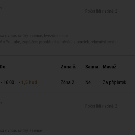
zi
Počet lidí v zóně: 2
ísa ovoce, svíčky, esence, hvězdné nebe
V s Youtube, zapůjčení prostěradla, ručníků a osušek, relaxační postel
 Do
Zóna č.
Sauna
Masáž
 - 16:00
-
1,5 hod
Zóna 2
Ne
Za příplatek
zi
Počet lidí v zóně: 2
sa ovoce, svíčky, esence