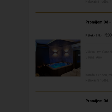
Relaxační hudba, T
Pronájem Od -
15:00
Pátek - 7.8. -
Vířivka - typ Canad
Sauna: Ano
Karafa s vodou, m
Relaxační hudba, T
Pronájem Od -