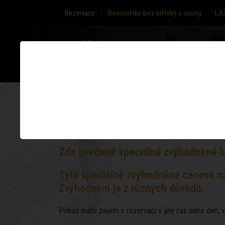
Rezervace
Romantika bez vířivky a sauny
LA
O NÁS
ZÓNY
LAST MOMENT online
Zde uvedené speciálně zvýhodněné las
Tyto speciálně zvýhodněné cenové nab
Zvýhodnění je z různých důvodů.
Pokud máte zájem o rezervaci v jiný čas nebo den, v