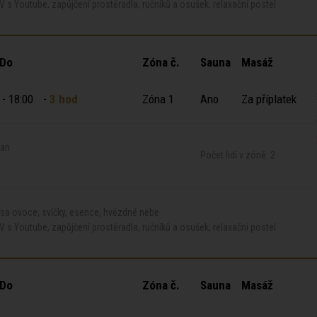
V s Youtube, zapůjčení prostěradla, ručníků a osušek, relaxační postel
 Do
Zóna č.
Sauna
Masáž
 - 18:00
-
3 hod
Zóna 1
Ano
Za příplatek
ian
Počet lidí v zóně: 2
ísa ovoce, svíčky, esence, hvězdné nebe
V s Youtube, zapůjčení prostěradla, ručníků a osušek, relaxační postel
 Do
Zóna č.
Sauna
Masáž