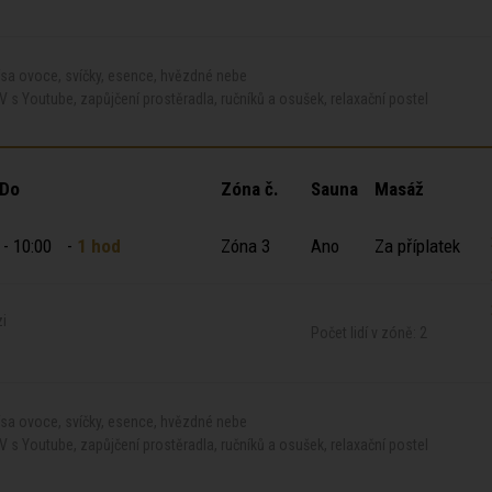
ísa ovoce, svíčky, esence, hvězdné nebe
V s Youtube, zapůjčení prostěradla, ručníků a osušek, relaxační postel
 Do
Zóna č.
Sauna
Masáž
 - 10:00
-
1 hod
Zóna 3
Ano
Za příplatek
zi
Počet lidí v zóně: 2
ísa ovoce, svíčky, esence, hvězdné nebe
V s Youtube, zapůjčení prostěradla, ručníků a osušek, relaxační postel