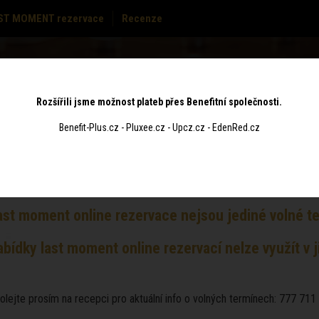
ST MOMENT rezervace
Recenze
MASÁŽE
CENÍK
POUKAZY
KONTAKT
Rozšířili jsme možnost plateb přes Benefitní společnosti.
Benefit-Plus.cz - Pluxee.cz - Upcz.cz - EdenRed.cz
 rezervace
t moment online rezervace nejsou jediné volné te
ídky last moment online rezervací nelze využít v ji
olejte prosím na recepci pro aktuální info o volných termínech: 777 711