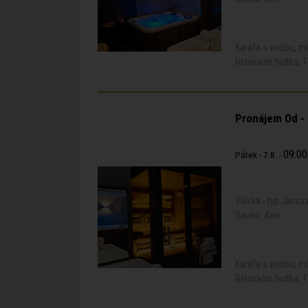
Karafa s vodou, m
Relaxační hudba, T
Pronájem Od -
09:00
Pátek - 7.8. -
Vířivka - typ Jacuz
Sauna: Ano
Karafa s vodou, m
Relaxační hudba, T