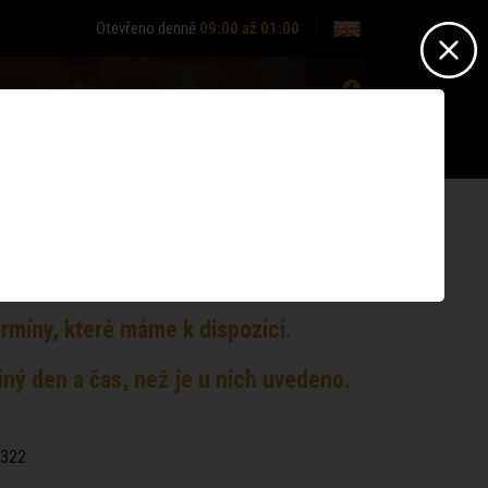
Otevřeno denně
09:00 až 01:00
0
Nepřihlášen? -
Přihlásit se
Nemáte účet?
Zaregistrujte se
rmíny, které máme k dispozici.
ný den a čas, než je u nich uvedeno.
 322