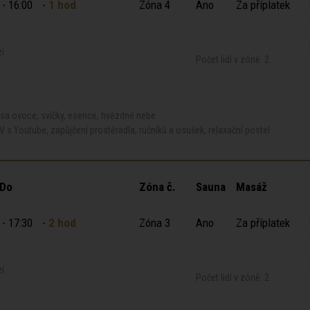
 - 16:00
-
1 hod
Zóna 4
Ano
Za příplatek
zi
Počet lidí v zóně: 2
ísa ovoce, svíčky, esence, hvězdné nebe
V s Youtube, zapůjčení prostěradla, ručníků a osušek, relaxační postel
 Do
Zóna č.
Sauna
Masáž
 - 17:30
-
2 hod
Zóna 3
Ano
Za příplatek
zi
Počet lidí v zóně: 2