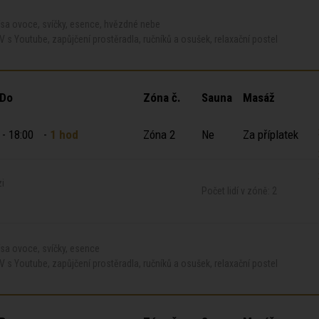
ísa ovoce, svíčky, esence, hvězdné nebe
V s Youtube, zapůjčení prostěradla, ručníků a osušek, relaxační postel
 Do
Zóna č.
Sauna
Masáž
 - 18:00
-
1 hod
Zóna 2
Ne
Za příplatek
zi
Počet lidí v zóně: 2
sa ovoce, svíčky, esence
V s Youtube, zapůjčení prostěradla, ručníků a osušek, relaxační postel