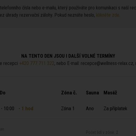
lefonního čísla nebo e-mailu, který používáte pro komunikaci s naší rece
ez úhrady rezervační zálohy. Pokud neznáte heslo,
klikněte zde
.
NA TENTO DEN JSOU I DALŠÍ VOLNÉ TERMÍNY
e recepci
+420 777 711 322
, nebo E-mail: recepce@wellness-relax.cz,
 Do
Zóna č.
Sauna
Masáž
 - 10:00
-
1 hod
Zóna 1
Ano
Za příplatek
ian
Počet lidí v zóně: 2