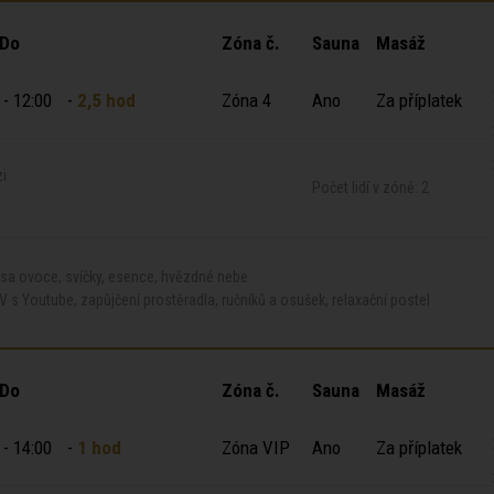
 Do
Zóna č.
Sauna
Masáž
 - 12:00
-
2,5 hod
Zóna 4
Ano
Za příplatek
zi
Počet lidí v zóně: 2
ísa ovoce, svíčky, esence, hvězdné nebe
V s Youtube, zapůjčení prostěradla, ručníků a osušek, relaxační postel
 Do
Zóna č.
Sauna
Masáž
 - 14:00
-
1 hod
Zóna VIP
Ano
Za příplatek