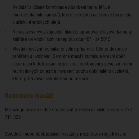
Vychází z účinné kombinace působení tepla, léčivé
energetické síle kamenů, které se kladou na klíčové body těla
a účinku éterických olejů.
K masáži se využívají oblé, hladké, opracované lávové kameny,
zahřáté ve vodní lázni na teplotu cca 40° - až 50°C.
Vlastní masážní technika je velmi příjemná, tělo je dokonale
prohřáto a uvolněno. Samotná masáž stimuluje krevní oběh,
napomáhá k detoxikaci organismu, odstranění stresu, zmírnění
revmatických bolestí a navození pocitu dokonalého uvolnění,
které přetrvává i několik dnů po masáži.
Rezervace masáží
Masáže je prosím nutné objednávat předem na čísle recepce 777
711 322.
Objednání nebo doobjednání masáží je možné pro registrované