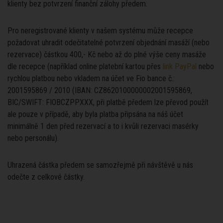
klienty bez potvrzení finanční zálohy předem.
Pro neregistrované klienty v našem systému může recepce
požadovat uhradit odečitatelné potvrzení objednání masáží (nebo
rezervace) částkou 400,- Kč nebo až do plné výše ceny masáže
dle recepce (například online platební kartou přes
link PayPal
nebo
rychlou platbou nebo vkladem na účet ve Fio bance č.:
2001595869 / 2010 (IBAN: CZ8620100000002001595869,
BIC/SWIFT: FIOBCZPPXXX, při platbě předem lze převod použít
ale pouze v případě, aby byla platba připsána na náš účet
minimálně 1 den před rezervací a to i kvůli rezervaci masérky
nebo personálu).
Uhrazená částka předem se samozřejmě při návštěvě u nás
odečte z celkové částky.