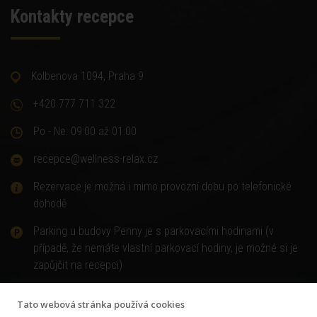
Kontakty recepce
Kolbenova 1094, Praha 9
+420 777 711 322
Po - Ne: 09:00 až 01:00
recepce@wellness-relax.cz
Rezervace je možná i mimo provozní dobu po telefonické
dohodě
Parking u budovy Penny je s parkovacími hodinami (v
případě, že nemáte vlastní parkovací hodiny, je možné si je
zapůjčit na recepci)
Tato webová stránka používá cookies