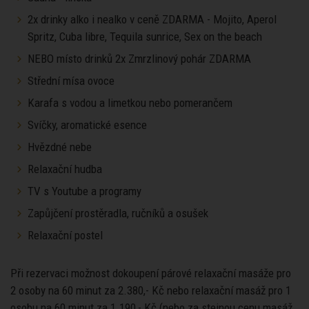
2x drinky alko i nealko v ceně ZDARMA - Mojito, Aperol
Spritz, Cuba libre, Tequila sunrice, Sex on the beach
NEBO místo drinků 2x Zmrzlinový pohár ZDARMA
Střední mísa ovoce
Karafa s vodou a limetkou nebo pomerančem
Svíčky, aromatické esence
Hvězdné nebe
Relaxační hudba
TV s Youtube a programy
Zapůjčení prostěradla, ručníků a osušek
Relaxační postel
Při rezervaci možnost dokoupení párové relaxační masáže pro
2 osoby na 60 minut za 2.380,- Kč nebo relaxační masáž pro 1
osobu na 60 minut za 1.190,- Kč (nebo za stejnou cenu masáž