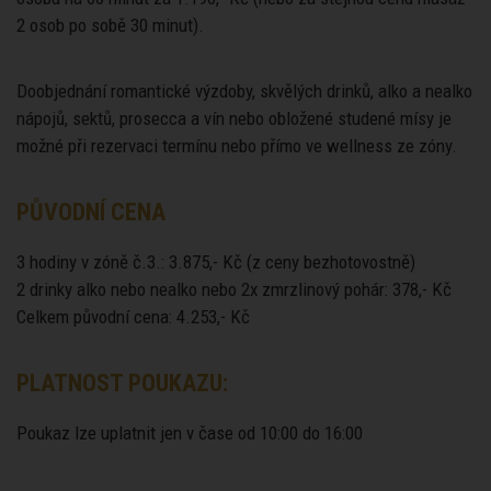
2 osob po sobě 30 minut).
Doobjednání romantické výzdoby, skvělých drinků, alko a nealko
nápojů, sektů, prosecca a vín nebo obložené studené mísy je
možné při rezervaci termínu nebo přímo ve wellness ze zóny.
PŮVODNÍ CENA
3 hodiny v zóně č.3.: 3.875,- Kč (z ceny bezhotovostně)
2 drinky alko nebo nealko nebo 2x zmrzlinový pohár: 378,- Kč
Celkem původní cena: 4.253,- Kč
PLATNOST POUKAZU:
Poukaz lze uplatnit jen v čase od 10:00 do 16:00