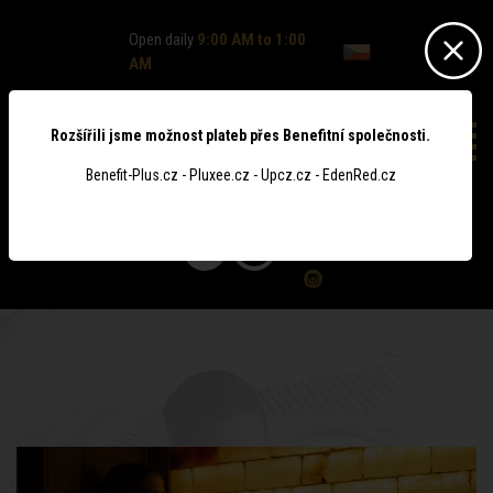
Open daily
9:00 AM to 1:00
AM
Rozšířili jsme možnost plateb přes Benefitní společnosti.
Benefit-Plus.cz - Pluxee.cz - Upcz.cz - EdenRed.cz
0