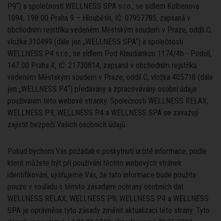
P9“) a společností WELLNESS SPA s.r.o., se sídlem Kolbenova
1094, 198 00 Praha 9 – Hloubětín, IČ: 07957785, zapsaná v
obchodním rejstříku vedeném Městským soudem v Praze, oddíl C,
vložka 310499 (dále jen „WELLNESS SPA“) a společností
WELLNESS P4 s.r.o., se sídlem Pod Klaudiánkou 1174/4b - Podolí,
147 00 Praha 4, IČ: 21730814, zapsaná v obchodním rejstříku
vedeném Městským soudem v Praze, oddíl C, vložka 405718 (dále
jen „WELLNESS P4“) předávány a zpracovávány osobní údaje
používáním této webové stránky. Společnosti WELLNESS RELAX,
WELLNESS P9, WELLNESS P4 a WELLNESS SPA se zavazují
zajistit bezpečí Vašich osobních údajů.
Pokud bychom Vás požádali o poskytnutí určité informace, podle
které můžete být při používání těchto webových stránek
identifikováni, ujišťujeme Vás, že tato informace bude použita
pouze v souladu s těmito zásadami ochrany osobních dat.
WELLNESS RELAX, WELLNESS P9, WELLNESS P4 a WELLNESS
SPA je oprávněna tyto zásady změnit aktualizací této strany. Tyto