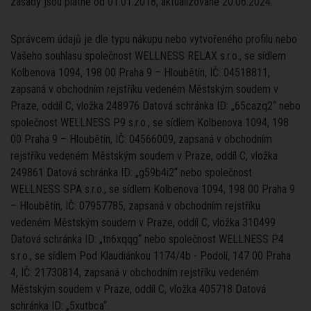
zásady jsou platné od 01.01.2018, aktualizované 20.06.2024.
Správcem údajů je dle typu nákupu nebo vytvořeného profilu nebo
Vašeho souhlasu společnost WELLNESS RELAX s.r.o., se sídlem
Kolbenova 1094, 198 00 Praha 9 – Hloubětín, IČ: 04518811,
zapsaná v obchodním rejstříku vedeném Městským soudem v
Praze, oddíl C, vložka 248976 Datová schránka ID: „65cazq2“ nebo
společnost WELLNESS P9 s.r.o., se sídlem Kolbenova 1094, 198
00 Praha 9 – Hloubětín, IČ: 04566009, zapsaná v obchodním
rejstříku vedeném Městským soudem v Praze, oddíl C, vložka
249861 Datová schránka ID: „g59b4i2“ nebo společnost
WELLNESS SPA s.r.o., se sídlem Kolbenova 1094, 198 00 Praha 9
– Hloubětín, IČ: 07957785, zapsaná v obchodním rejstříku
vedeném Městským soudem v Praze, oddíl C, vložka 310499
Datová schránka ID: „tn6xqqg“ nebo
společnost WELLNESS P4
s.r.o., se sídlem Pod Klaudiánkou 1174/4b - Podolí, 147 00 Praha
4, IČ: 21730814, zapsaná v obchodním rejstříku vedeném
Městským soudem v Praze, oddíl C, vložka 405718 Datová
schránka ID: „5xutbca“.