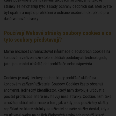
které poskytnete při navštívení takových stránek, a na takové
stránky se nevztahují tyto zásady ochrany osobních dat. Měli byste
být opatrní a najít si prohlášení o ochraně osobních dat platné pro
dané webové stránky.
Používají Webové stránky soubory cookies a co
tyto soubory představují?
Máme možnost shromažďovat informace o souborech cookies na
koncovém zařízení uživatele a dalších podobných technologiích,
jako jsou místní úložiště dat prohlížeče nebo nápověda.
Cookies je malý textový soubor, který prohlížeč ukládá na
koncovém zařízení uživatele. Soubory Cookies často obsahují
anonymní, jedinečný identifikátor, který nám dovoluje určovat a
počítat prohlížeče, které navštěvují naše stránky. Cookies nám také
umožňují sbírat informace o tom, jak a kdy jsou používány služby:
například ze které stránky se uživatel na naše služby dostal, kdy a
co uživatel webu na našich Webových stránkách prohlíží, který