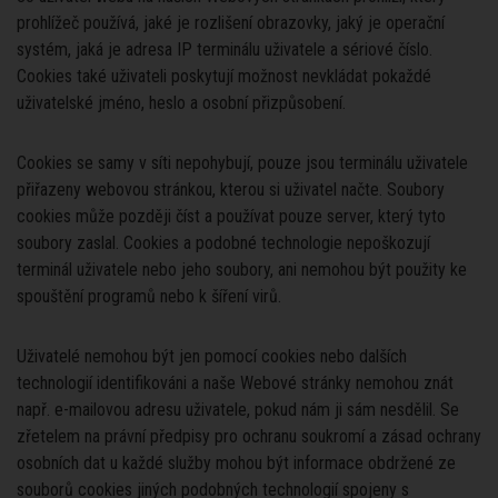
prohlížeč používá, jaké je rozlišení obrazovky, jaký je operační
systém, jaká je adresa IP terminálu uživatele a sériové číslo.
Cookies také uživateli poskytují možnost nevkládat pokaždé
uživatelské jméno, heslo a osobní přizpůsobení.
Cookies se samy v síti nepohybují, pouze jsou terminálu uživatele
přiřazeny webovou stránkou, kterou si uživatel načte. Soubory
cookies může později číst a používat pouze server, který tyto
soubory zaslal. Cookies a podobné technologie nepoškozují
terminál uživatele nebo jeho soubory, ani nemohou být použity ke
spouštění programů nebo k šíření virů.
Uživatelé nemohou být jen pomocí cookies nebo dalších
technologií identifikováni a naše Webové stránky nemohou znát
např. e-mailovou adresu uživatele, pokud nám ji sám nesdělil. Se
zřetelem na právní předpisy pro ochranu soukromí a zásad ochrany
osobních dat u každé služby mohou být informace obdržené ze
souborů cookies jiných podobných technologií spojeny s