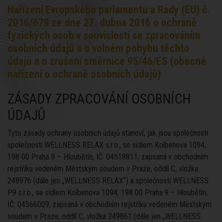
Nařízení Evropského parlamentu a Rady (EU) č.
2016/679 ze dne 27. dubna 2016 o ochraně
fyzických osob v souvislosti se zpracováním
osobních údajů a o volném pohybu těchto
údajů a o zrušení směrnice 95/46/ES (obecné
nařízení o ochraně osobních údajů)
ZÁSADY ZPRACOVÁNÍ OSOBNÍCH
ÚDAJŮ
Tyto zásady ochrany osobních údajů stanoví, jak jsou společností
společnosti WELLNESS RELAX s.r.o., se sídlem Kolbenova 1094,
198 00 Praha 9 – Hloubětín, IČ: 04518811, zapsaná v obchodním
rejstříku vedeném Městským soudem v Praze, oddíl C, vložka
248976 (dále jen „WELLNESS RELAX“) a společností WELLNESS
P9 s.r.o., se sídlem Kolbenova 1094, 198 00 Praha 9 – Hloubětín,
IČ: 04566009, zapsaná v obchodním rejstříku vedeném Městským
soudem v Praze, oddíl C, vložka 249861 (dále jen „WELLNESS