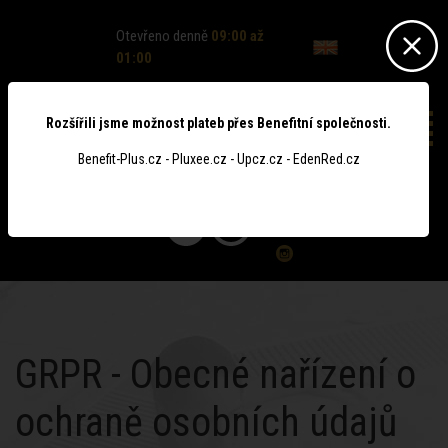
Otevřeno denně
09:00 až
01:00
Rozšířili jsme možnost plateb přes Benefitní společnosti.
Benefit-Plus.cz - Pluxee.cz - Upcz.cz - EdenRed.cz
0
GRPR - Obecné nařízení o
ochraně osobních údajů