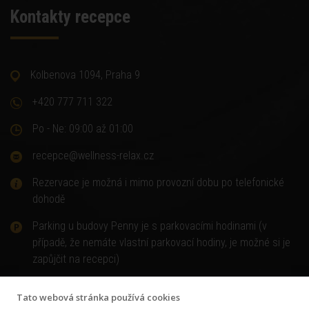
Kontakty recepce
Kolbenova 1094, Praha 9
+420 777 711 322
Po - Ne: 09:00 až 01:00
recepce@wellness-relax.cz
Rezervace je možná i mimo provozní dobu po telefonické
dohodě
Parking u budovy Penny je s parkovacími hodinami (v
případě, že nemáte vlastní parkovací hodiny, je možné si je
zapůjčit na recepci)
Tato webová stránka používá cookies