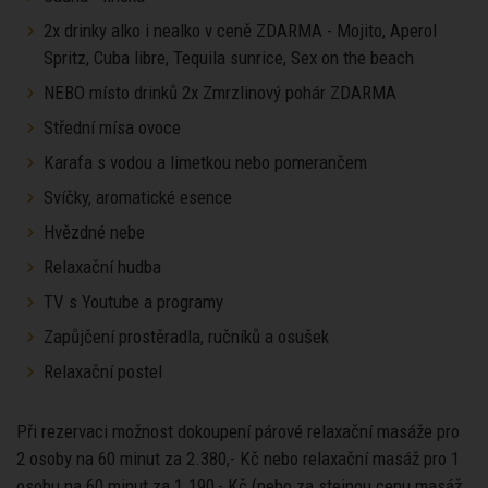
2x drinky alko i nealko v ceně ZDARMA - Mojito, Aperol
Spritz, Cuba libre, Tequila sunrice, Sex on the beach
NEBO místo drinků 2x Zmrzlinový pohár ZDARMA
Střední mísa ovoce
Karafa s vodou a limetkou nebo pomerančem
Svíčky, aromatické esence
Hvězdné nebe
Relaxační hudba
TV s Youtube a programy
Zapůjčení prostěradla, ručníků a osušek
Relaxační postel
Při rezervaci možnost dokoupení párové relaxační masáže pro
2 osoby na 60 minut za 2.380,- Kč nebo relaxační masáž pro 1
osobu na 60 minut za 1.190,- Kč (nebo za stejnou cenu masáž