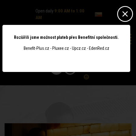
Open daily
9:00 AM to 1:00
AM
Rozšířili jsme možnost plateb přes Benefitní společnosti.
Benefit-Plus.cz - Pluxee.cz - Upcz.cz - EdenRed.cz
0