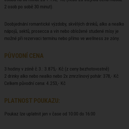
2 osob po sobě 30 minut).
Doobjednání romantické výzdoby, skvělých drinků, alko a nealko
nápojů, sektů, prosecca a vín nebo obložené studené mísy je
možné při rezervaci termínu nebo přímo ve wellness ze zóny.
PŮVODNÍ CENA
3 hodiny v zóně č.3.: 3.875,- Kč (z ceny bezhotovostně)
2 drinky alko nebo nealko nebo 2x zmrzlinový pohár: 378,- Kč
Celkem původní cena: 4.253,- Kč
PLATNOST POUKAZU:
Poukaz lze uplatnit jen v čase od 10:00 do 16:00