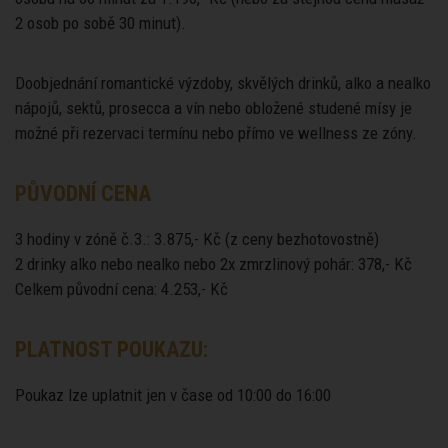
2 osob po sobě 30 minut).
Doobjednání romantické výzdoby, skvělých drinků, alko a nealko
nápojů, sektů, prosecca a vín nebo obložené studené mísy je
možné při rezervaci termínu nebo přímo ve wellness ze zóny.
PŮVODNÍ CENA
3 hodiny v zóně č.3.: 3.875,- Kč (z ceny bezhotovostně)
2 drinky alko nebo nealko nebo 2x zmrzlinový pohár: 378,- Kč
Celkem původní cena: 4.253,- Kč
PLATNOST POUKAZU:
Poukaz lze uplatnit jen v čase od 10:00 do 16:00