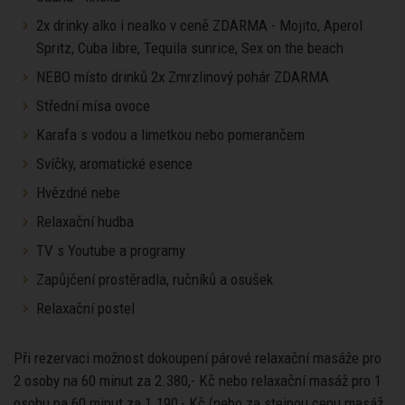
2x drinky alko i nealko v ceně ZDARMA - Mojito, Aperol
Spritz, Cuba libre, Tequila sunrice, Sex on the beach
NEBO místo drinků 2x Zmrzlinový pohár ZDARMA
Střední mísa ovoce
Karafa s vodou a limetkou nebo pomerančem
Svíčky, aromatické esence
Hvězdné nebe
Relaxační hudba
TV s Youtube a programy
Zapůjčení prostěradla, ručníků a osušek
Relaxační postel
Při rezervaci možnost dokoupení párové relaxační masáže pro
2 osoby na 60 minut za 2.380,- Kč nebo relaxační masáž pro 1
osobu na 60 minut za 1.190,- Kč (nebo za stejnou cenu masáž