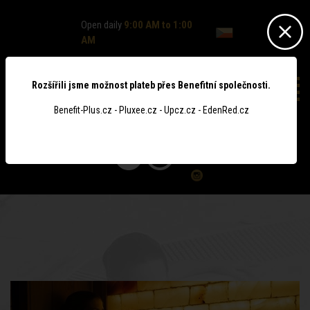
Open daily
9:00 AM to 1:00
AM
Rozšířili jsme možnost plateb přes Benefitní společnosti.
Benefit-Plus.cz - Pluxee.cz - Upcz.cz - EdenRed.cz
0