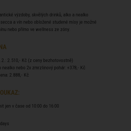
ntické výzdoby, skvělých drinků, alko a nealko
rosecca a vín nebo obložené studené mísy je možné
mínu nebo přímo ve wellness ze zóny.
NA
.2.: 2.510,- Kč (z ceny bezhotovostně)
o nealko nebo 2x zmrzlinový pohár: +378,- Kč
ena: 2.888,- Kč
OUKAZ:
it jen v čase od 10:00 do 16:00
days