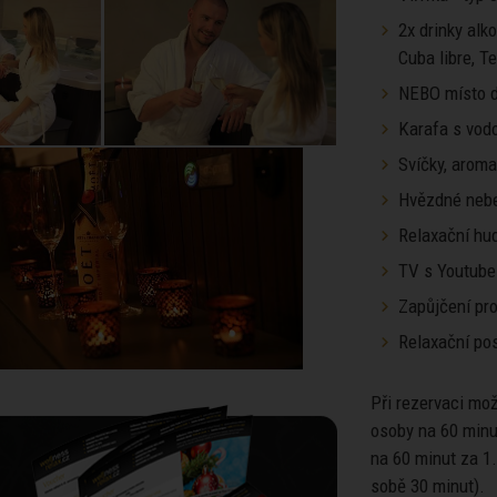
2x drinky alk
Cuba libre, T
NEBO místo d
Karafa s vod
Svíčky, arom
Hvězdné neb
Relaxační hu
TV s Youtube
Zapůjčení pro
Relaxační pos
Při rezervaci mo
osoby na 60 minu
na 60 minut za 1
sobě 30 minut).