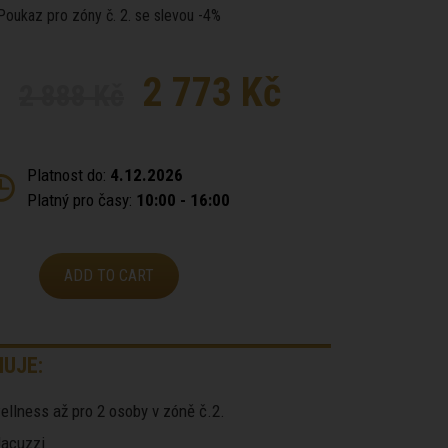
Poukaz pro zóny č. 2. se slevou -4%
2 773 Kč
2 888 Kč
Platnost do:
4.12.2026
Platný pro časy:
10:00 - 16:00
ADD TO CART
UJE:
ellness až pro 2 osoby v zóně č.2.
 Jacuzzi