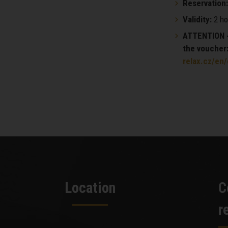
Reservation:
Validity:
2 ho
ATTENTION - 
the voucher
relax.cz/en
Location
C
r