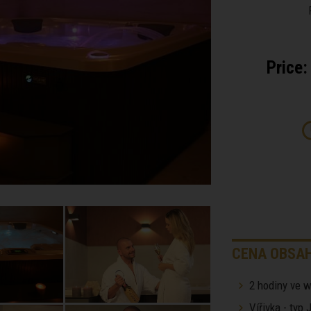
Price:
CENA OBSAH
2 hodiny ve w
Vířivka - typ