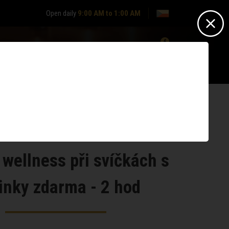
Open daily
9:00 AM to 1:00 AM
0
Nepřihlášen? -
Přihlásit se
Nemáte účet?
Zaregistrujte se
 wellness při svíčkách s
inky zdarma - 2 hod