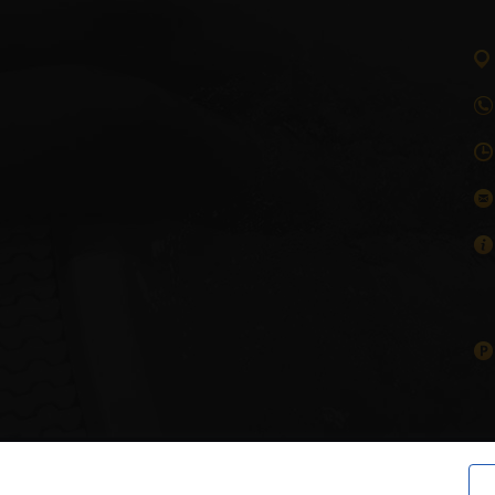
ditions
,
GDPR Authorization to process personal data