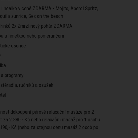
o i nealko v ceně ZDARMA - Mojito, Aperol Spritz,
equila sunrice, Sex on the beach
rinků 2x Zmrzlinový pohár ZDARMA
ou a limetkou nebo pomerančem
atické esence
e
dba
 a programy
stěradla, ručníků a osušek
tel
žnost dokoupení párové relaxační masáže pro 2
t za 2.380,- Kč nebo relaxační masáž pro 1 osobu
.190,- Kč (nebo za stejnou cenu masáž 2 osob po