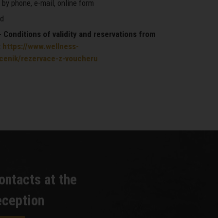
by phone, e-mail, online form
d
Conditions of validity and reservations from
:
https://www.wellness-
/cenik/rezervace-z-voucheru
ontacts at the
eception