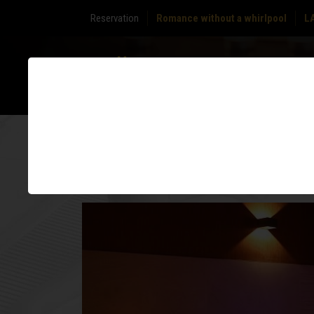
Reservation
Romance without a whirlpool
L
ABOUT
ZONE
US