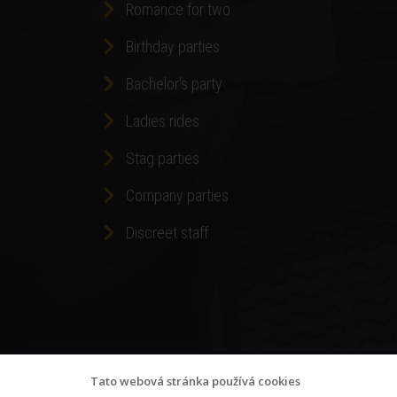
Romance for two
Birthday parties
Bachelor's party
Ladies rides
Stag parties
Company parties
Discreet staff
Tato webová stránka používá cookies
© Copyright 2018
Wellness-relax.cz
,
Terms and Con