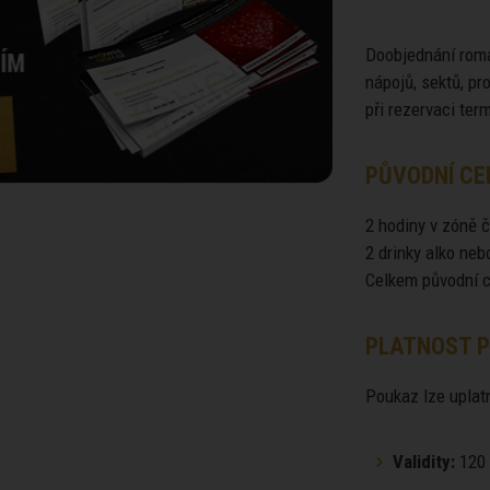
Doobjednání roma
nápojů, sektů, p
při rezervaci ter
PŮVODNÍ CE
2 hodiny v zóně č
2 drinky alko neb
Celkem původní c
PLATNOST P
Poukaz lze uplatn
Validity:
120 