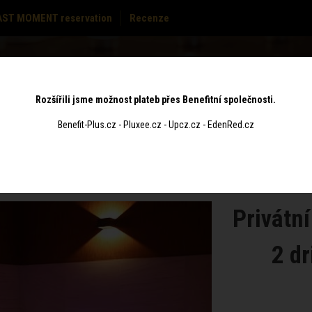
AST MOMENT reservation
Recenze
PRICE
GIFT
S
MASSAGES
CONTACT
LIST
VOUCHERS
Rozšířili jsme možnost plateb přes Benefitní společnosti.
Benefit-Plus.cz - Pluxee.cz - Upcz.cz - EdenRed.cz
Privátní
2 dr