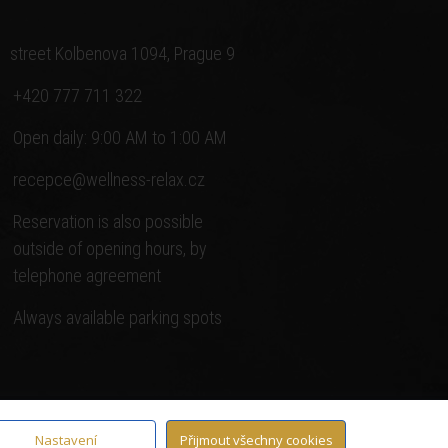
street Kolbenova 1094, Prague 9
+420 777 711 322
Open daily: 9:00 AM to 1:00 AM
recepce@wellness-relax.cz
Reservation is also possible
outside of opening hours, by
telephone agreement
Always available parking spots
Nastavení
Přijmout všechny cookies