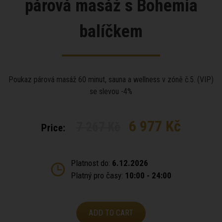
párová masáž s Bohemia
balíčkem
Poukaz párová masáž 60 minut, sauna a wellness v zóně č.5. (VIP)
se slevou -4%
6 977 Kč
7 267 Kč
Price:
Platnost do:
6.12.2026
Platný pro časy:
10:00 - 24:00
ADD TO CART