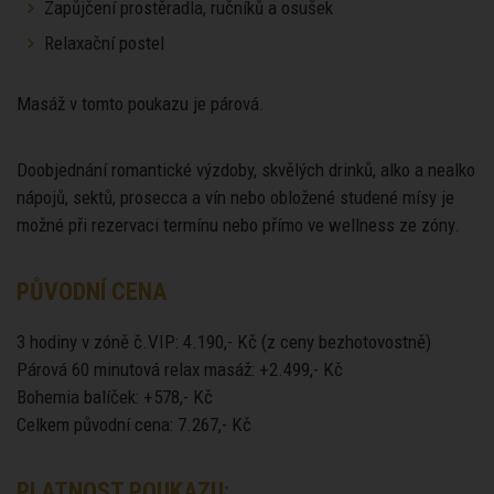
Zapůjčení prostěradla, ručníků a osušek
Relaxační postel
Masáž v tomto poukazu je párová.
Doobjednání romantické výzdoby, skvělých drinků, alko a nealko
nápojů, sektů, prosecca a vín nebo obložené studené mísy je
možné při rezervaci termínu nebo přímo ve wellness ze zóny.
PŮVODNÍ CENA
3 hodiny v zóně č.VIP: 4.190,- Kč (z ceny bezhotovostně)
Párová 60 minutová relax masáž: +2.499,- Kč
Bohemia balíček: +578,- Kč
Celkem původní cena: 7.267,- Kč
PLATNOST POUKAZU: