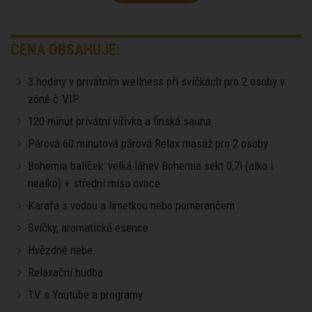
CENA OBSAHUJE:
3 hodiny v privátním wellness při svíčkách pro 2 osoby v
zóně č.VIP
120 minut privátní vířivka a finská sauna
Párová 60 minutová párová Relax masáž pro 2 osoby
Bohemia balíček: velká láhev Bohemia sekt 0,7l (alko i
nealko) + střední mísa ovoce
Karafa s vodou a limetkou nebo pomerančem
Svíčky, aromatické esence
Hvězdné nebe
Relaxační hudba
TV s Youtube a programy