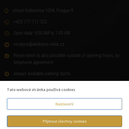
street Kolbenova 1094, Prague 9
+420 777 711 322
Open daily: 9:00 AM to 1:00 AM
recepce@wellness-relax.cz
Reservation is also possible outside of opening hours, by
telephone agreement
Always available parking spots
Tato webová stránka používá cookies
Nastavení
© Copyright 2018
Wellness-relax.cz
,
Terms and Conditions
,
GDPR Authorization to process personal data
Přijmout všechny cookies