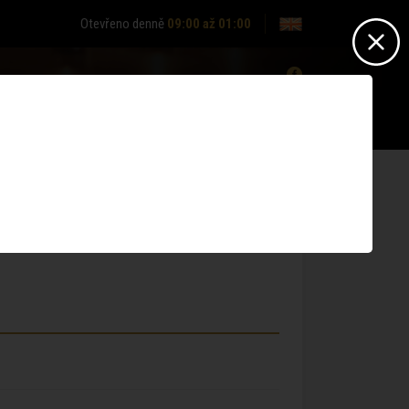
Otevřeno denně
09:00 až 01:00
0
Nepřihlášen? -
Přihlásit se
Nemáte účet?
Zaregistrujte se