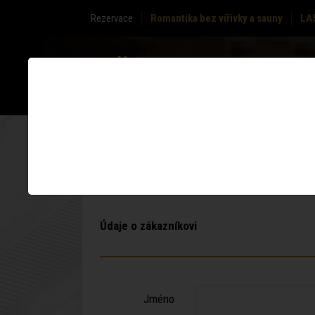
Rezervace
Romantika bez vířivky a sauny
LA
O NÁS
ZÓNY
Údaje o zákazníkovi
Jméno