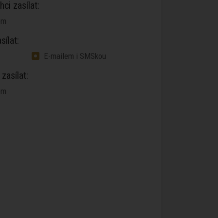
ci zasílat:
em
ílat:
E-mailem i SMSkou
zasílat:
em