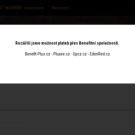
ST MOMENT rezervace
Recenze
MASÁŽE
CENÍK
POUKAZY
KONTAKT
Rozšířili jsme možnost plateb přes Benefitní společnosti.
Benefit-Plus.cz - Pluxee.cz - Upcz.cz - EdenRed.cz