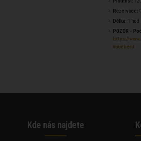
Platnost:
120
Rezervace:
t
Délka:
1 hod
POZOR - Podm
https://www.
voucheru
Kde nás najdete
K