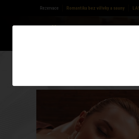
Rezervace
Romantika bez vířivky a sauny
LA
O NÁS
ZÓNY