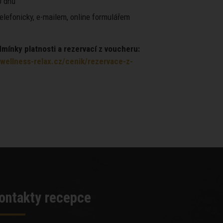
 dnů
elefonicky, e-mailem, online formulářem
ínky platnosti a rezervací z voucheru:
wellness-relax.cz/cenik/rezervace-z-
ontakty recepce