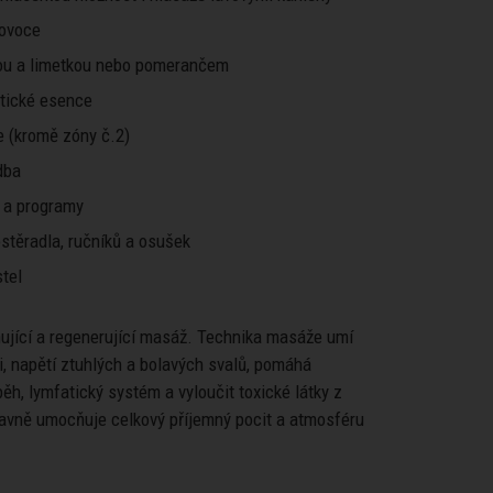
 ovoce
ou a limetkou nebo pomerančem
atické esence
 (kromě zóny č.2)
dba
 a programy
stěradla, ručníků a osušek
tel
ňující a regenerující masáž. Technika masáže umí
i, napětí ztuhlých a bolavých svalů, pomáhá
běh, lymfatický systém a vyloučit toxické látky z
lavně umocňuje celkový příjemný pocit a atmosféru