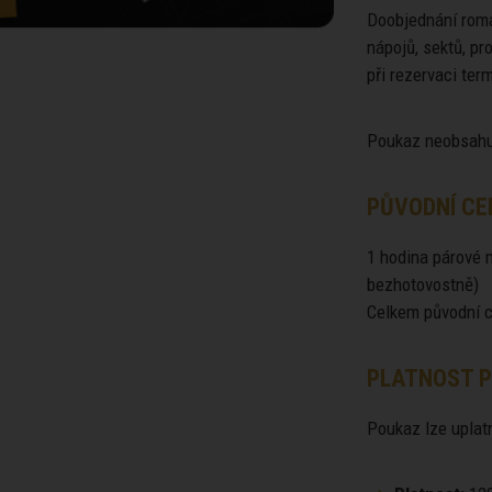
Doobjednání roma
nápojů, sektů, p
při rezervaci ter
Poukaz neobsahuj
PŮVODNÍ CE
1 hodina párové 
bezhotovostně)
Celkem původní c
PLATNOST P
Poukaz lze uplatn