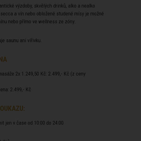
ntické výzdoby, skvělých drinků, alko a nealko
rosecca a vín nebo obložené studené mísy je možné
mínu nebo přímo ve wellness ze zóny.
e saunu ani vířivku.
NA
masáže 2x 1.249,50 Kč: 2.499,- Kč (z ceny
ena: 2.499,- Kč
OUKAZU:
it jen v čase od 10:00 do 24:00