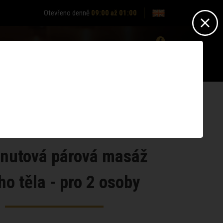
Otevřeno denně
09:00 až 01:00
0
Nepřihlášen? -
Přihlásit se
Nemáte účet?
Zaregistrujte se
nutová párová masáž
ho těla - pro 2 osoby