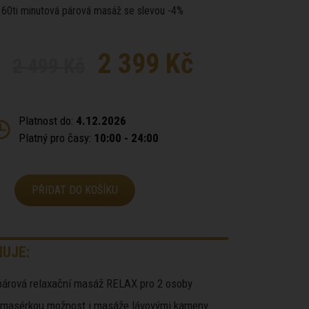
60ti minutová párová masáž se slevou -4%
2 399 Kč
2 499 Kč
Platnost do:
4.12.2026
Platný pro časy:
10:00 - 24:00
PŘIDAT DO KOŠÍKU
UJE:
párová relaxační masáž RELAX pro 2 osoby
 masérkou možnost i masáže lávovými kameny