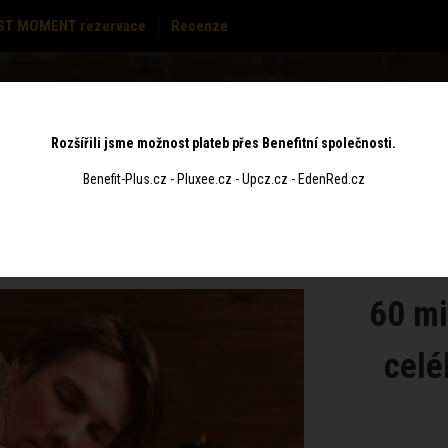
ST MOMENT rezervace
Recenze
MASÁŽE
CENÍK
POUKAZY
KONTAKT
Rozšířili jsme možnost plateb přes Benefitní společnosti.
Benefit-Plus.cz - Pluxee.cz - Upcz.cz - EdenRed.cz
60 mi
celé