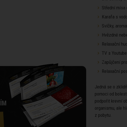
Střední mísa
Karafa s vod
Svíčky, arom
Hvězdné nebe
Relaxační hu
TV s Youtube
Zapůjčení pro
Relaxační pos
Jedná se o zklid
pomoci od bolest
podpořit krevní o
organismu, ale h
z pobytu.