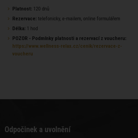
Platnost:
120 dnů
Rezervace:
telefonicky, e-mailem, online formulářem
Délka:
1 hod
POZOR - Podmínky platnosti a rezervací z voucheru:
https://www.wellness-relax.cz/cenik/rezervace-z-
voucheru
Odpočinek a uvolnění