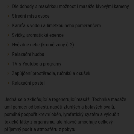
Dle dohody s masérkou možnost i masáže lávovými kameny
Střední mísa ovoce
Karafa s vodou a limetkou nebo pomerančem
Svíčky, aromatické esence
Hvězdné nebe (kromě zóny č.2)
Relaxační hudba
TV s Youtube a programy
Zapůjčení prostěradla, ručníků a osušek
Relaxační postel
Jedná se o zklidňující a regenerující masáž. Technika masáže
umí pomoci od bolesti, napětí ztuhlých a bolavých svalů,
pomáhá podpořit krevní oběh, lymfatický systém a vyloučit
toxické látky z organismu, ale hlavně umocňuje celkový
příjemný pocit a atmosféru z pobytu.