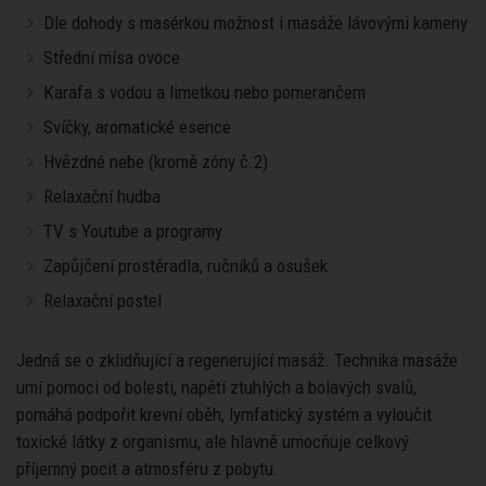
Dle dohody s masérkou možnost i masáže lávovými kameny
Střední mísa ovoce
Karafa s vodou a limetkou nebo pomerančem
Svíčky, aromatické esence
Hvězdné nebe (kromě zóny č.2)
Relaxační hudba
TV s Youtube a programy
Zapůjčení prostěradla, ručníků a osušek
Relaxační postel
Jedná se o zklidňující a regenerující masáž. Technika masáže
umí pomoci od bolesti, napětí ztuhlých a bolavých svalů,
pomáhá podpořit krevní oběh, lymfatický systém a vyloučit
toxické látky z organismu, ale hlavně umocňuje celkový
příjemný pocit a atmosféru z pobytu.