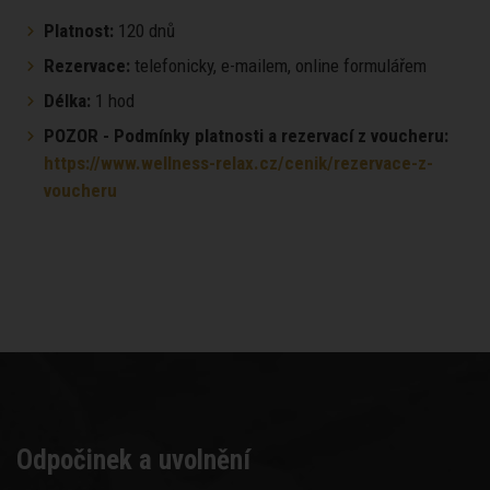
Platnost:
120 dnů
Rezervace:
telefonicky, e-mailem, online formulářem
Délka:
1 hod
POZOR - Podmínky platnosti a rezervací z voucheru:
https://www.wellness-relax.cz/cenik/rezervace-z-
voucheru
Odpočinek a uvolnění