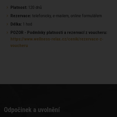
Platnost:
120 dnů
Rezervace:
telefonicky, e-mailem, online formulářem
Délka:
1 hod
POZOR - Podmínky platnosti a rezervací z voucheru:
https://www.wellness-relax.cz/cenik/rezervace-z-
voucheru
Odpočinek a uvolnění