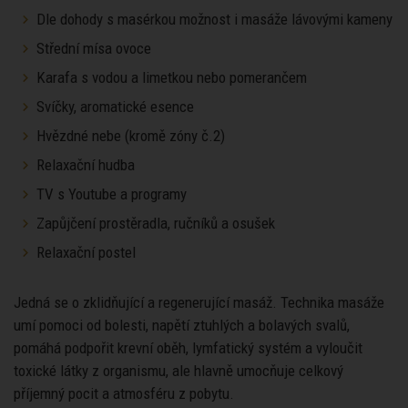
Dle dohody s masérkou možnost i masáže lávovými kameny
Střední mísa ovoce
Karafa s vodou a limetkou nebo pomerančem
Svíčky, aromatické esence
Hvězdné nebe (kromě zóny č.2)
Relaxační hudba
TV s Youtube a programy
Zapůjčení prostěradla, ručníků a osušek
Relaxační postel
Jedná se o zklidňující a regenerující masáž. Technika masáže
umí pomoci od bolesti, napětí ztuhlých a bolavých svalů,
pomáhá podpořit krevní oběh, lymfatický systém a vyloučit
toxické látky z organismu, ale hlavně umocňuje celkový
příjemný pocit a atmosféru z pobytu.