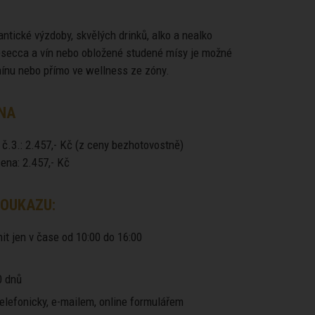
ntické výzdoby, skvělých drinků, alko a nealko
rosecca a vín nebo obložené studené mísy je možné
mínu nebo přímo ve wellness ze zóny.
NA
 č.3.: 2.457,- Kč (z ceny bezhotovostně)
ena: 2.457,- Kč
OUKAZU:
it jen v čase od 10:00 do 16:00
 dnů
elefonicky, e-mailem, online formulářem