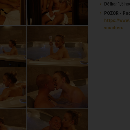
Délka:
1,5 ho
POZOR - Podm
https://www.
voucheru