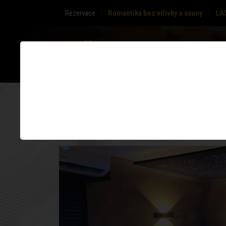
Rezervace
Romantika bez vířivky a sauny
LA
O NÁS
ZÓNY