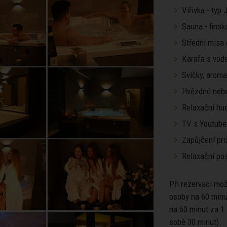
Vířivka - typ
Sauna - finsk
Střední mísa
Karafa s vod
Svíčky, arom
Hvězdné neb
Relaxační hu
TV s Youtube
Zapůjčení pro
Relaxační pos
Při rezervaci mo
osoby na 60 minu
na 60 minut za 1
sobě 30 minut).