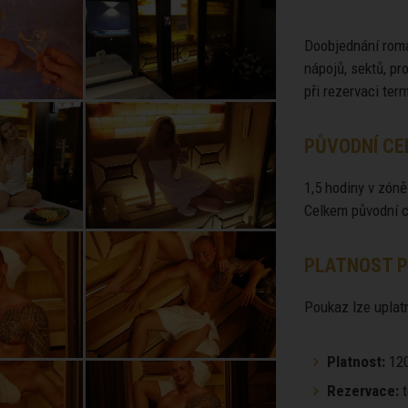
Doobjednání roma
nápojů, sektů, p
při rezervaci ter
PŮVODNÍ CE
1,5 hodiny v zóně
Celkem původní c
PLATNOST P
Poukaz lze uplatn
Platnost:
120
Rezervace:
t