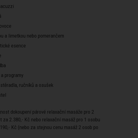
 Jacuzzi
á
 ovoce
ou a limetkou nebo pomerančem
atické esence
e
dba
 a programy
stěradla, ručníků a osušek
tel
žnost dokoupení párové relaxační masáže pro 2
t za 2.380,- Kč nebo relaxační masáž pro 1 osobu
.190,- Kč (nebo za stejnou cenu masáž 2 osob po