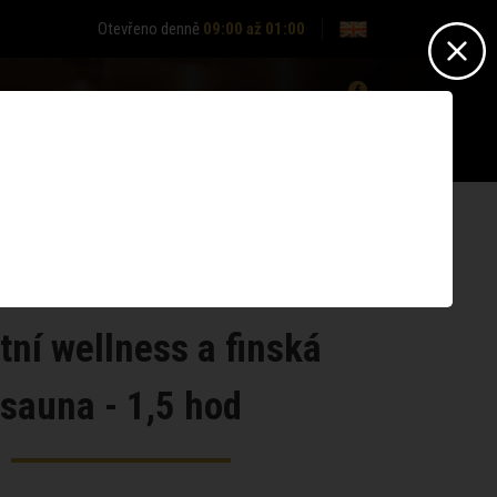
Otevřeno denně
09:00 až 01:00
0
Nepřihlášen? -
Přihlásit se
Nemáte účet?
Zaregistrujte se
tní wellness a finská
sauna - 1,5 hod