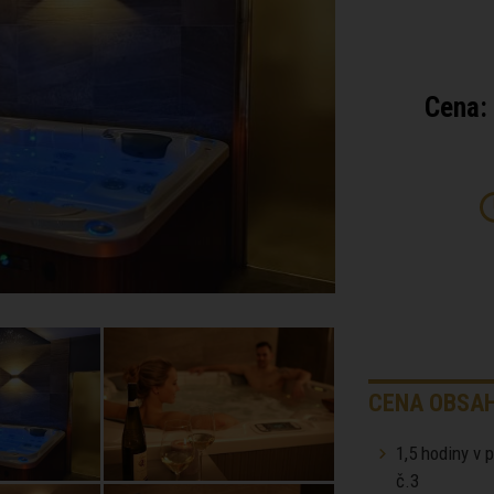
Cena:
CENA OBSAH
1,5 hodiny v 
č.3