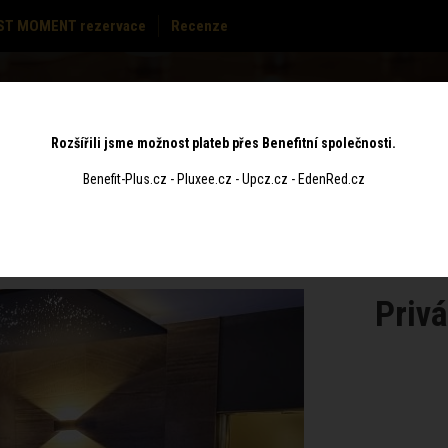
ST MOMENT rezervace
Recenze
MASÁŽE
CENÍK
POUKAZY
KONTAKT
Rozšířili jsme možnost plateb přes Benefitní společnosti.
Benefit-Plus.cz - Pluxee.cz - Upcz.cz - EdenRed.cz
Privá