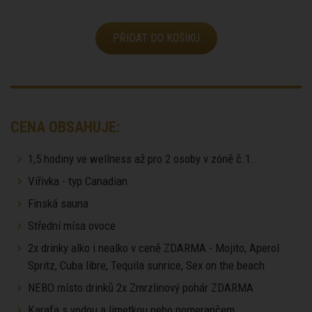
PŘIDAT DO KOŠÍKU
CENA OBSAHUJE:
1,5 hodiny ve wellness až pro 2 osoby v zóně č.1.
Vířivka - typ Canadian
Finská sauna
Střední mísa ovoce
2x drinky alko i nealko v ceně ZDARMA - Mojito, Aperol
Spritz, Cuba libre, Tequila sunrice, Sex on the beach
NEBO místo drinků 2x Zmrzlinový pohár ZDARMA
Karafa s vodou a limetkou nebo pomerančem