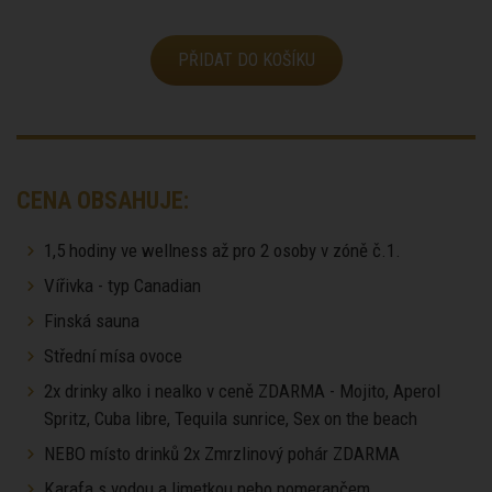
PŘIDAT DO KOŠÍKU
CENA OBSAHUJE:
1,5 hodiny ve wellness až pro 2 osoby v zóně č.1.
Vířivka - typ Canadian
Finská sauna
Střední mísa ovoce
2x drinky alko i nealko v ceně ZDARMA - Mojito, Aperol
Spritz, Cuba libre, Tequila sunrice, Sex on the beach
NEBO místo drinků 2x Zmrzlinový pohár ZDARMA
Karafa s vodou a limetkou nebo pomerančem