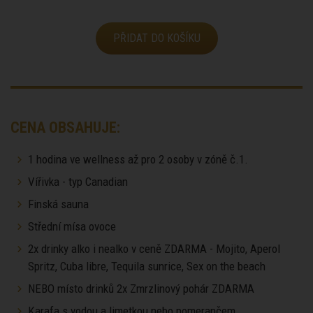
PŘIDAT DO KOŠÍKU
CENA OBSAHUJE:
1 hodina ve wellness až pro 2 osoby v zóně č.1.
Vířivka - typ Canadian
Finská sauna
Střední mísa ovoce
2x drinky alko i nealko v ceně ZDARMA - Mojito, Aperol
Spritz, Cuba libre, Tequila sunrice, Sex on the beach
NEBO místo drinků 2x Zmrzlinový pohár ZDARMA
Karafa s vodou a limetkou nebo pomerančem