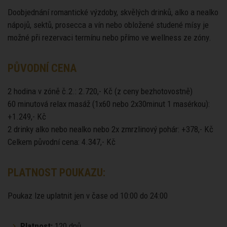
Doobjednání romantické výzdoby, skvělých drinků, alko a nealko
nápojů, sektů, prosecca a vín nebo obložené studené mísy je
možné při rezervaci termínu nebo přímo ve wellness ze zóny.
PŮVODNÍ CENA
2 hodina v zóně č.2.: 2.720,- Kč (z ceny bezhotovostně)
60 minutová relax masáž (1x60 nebo 2x30minut 1 masérkou):
+1.249,- Kč
2 drinky alko nebo nealko nebo 2x zmrzlinový pohár: +378,- Kč
Celkem původní cena: 4.347,- Kč
PLATNOST POUKAZU:
Poukaz lze uplatnit jen v čase od 10:00 do 24:00
Platnost:
120 dnů