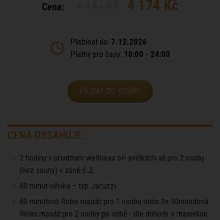
4 174 Kč
4 347 Kč
Cena:
Platnost do:
7.12.2026
Platný pro časy:
10:00 - 24:00
PŘIDAT DO KOŠÍKU
CENA OBSAHUJE:
2 hodiny v privátním wellness při svíčkách až pro 2 osoby
(bez sauny) v zóně č.2.
60 minut vířivka – typ Jacuzzi
60 minutová Relax masáž pro 1 osobu nebo 2× 30minutová
Relax masáž pro 2 osoby po sobě - dle dohody s masérkou