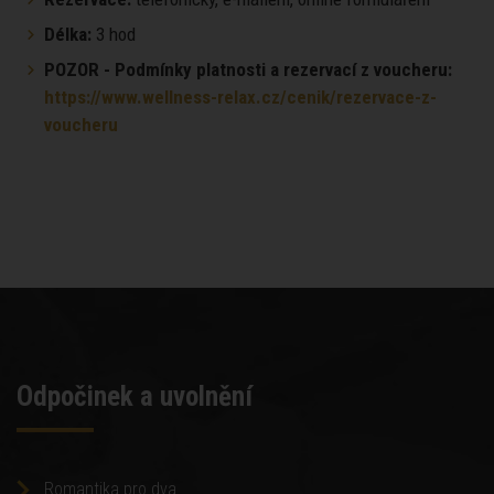
Délka:
3 hod
POZOR - Podmínky platnosti a rezervací z voucheru:
https://www.wellness-relax.cz/cenik/rezervace-z-
voucheru
Odpočinek a uvolnění
Romantika pro dva