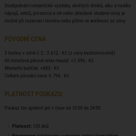
Doobjednání romantické výzdoby, skvělých drinků, alko a nealko
nápojů, sektů, prosecca a vín nebo obložené studené mísy je
možné při rezervaci termínu nebo přímo ve wellness ze zóny.
PŮVODNÍ CENA
3 hodiny v zóně č.2.: 3.612,- Kč (z ceny bezhotovostně)
60 minutová párová relax masáž: +2.499,- Kč
Mionetto balíček: +683,- Kč
Celkem původní cena: 6.794,- Kč
PLATNOST POUKAZU:
Poukaz lze uplatnit jen v čase od 10:00 do 24:00
Platnost:
120 dnů
Rezervace:
telefonicky, e-mailem, online formulářem