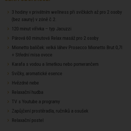
3 hodiny v privátním wellness při svíčkách až pro 2 osoby
(bez sauny) v zóně č.2.
120 minut vířivka – typ Jacuzzi
Párová 60 minutová Relax masáž pro 2 osoby
Mionetto balíček: velká láhev Prosecco Mionetto Brut 0,7l
+ Střední mísa ovoce
Karafa s vodou a limetkou nebo pomerančem
Svíčky, aromatické esence
Hvězdné nebe
Relaxační hudba
TV s Youtube a programy
Zapůjčení prostěradla, ručníků a osušek
Relaxační postel