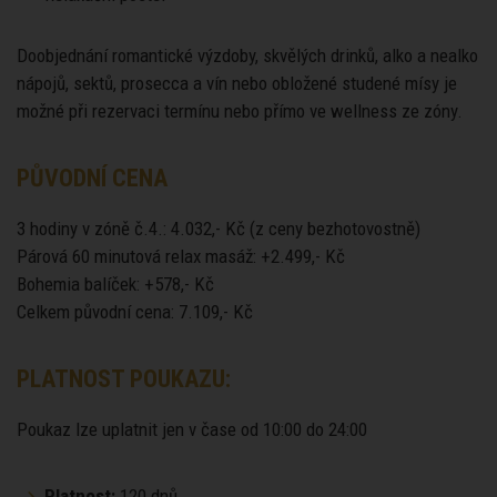
Doobjednání romantické výzdoby, skvělých drinků, alko a nealko
nápojů, sektů, prosecca a vín nebo obložené studené mísy je
možné při rezervaci termínu nebo přímo ve wellness ze zóny.
PŮVODNÍ CENA
3 hodiny v zóně č.4.: 4.032,- Kč (z ceny bezhotovostně)
Párová 60 minutová relax masáž: +2.499,- Kč
Bohemia balíček: +578,- Kč
Celkem původní cena: 7.109,- Kč
PLATNOST POUKAZU:
Poukaz lze uplatnit jen v čase od 10:00 do 24:00
Platnost:
120 dnů