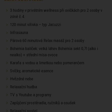
3 hodiny v privátním wellness při svíčkách pro 2 osoby v
zóně č.4.
120 minut vířivka – typ Jacuzzi
Infrasauna
Párová 60 minutová Relax masáž pro 2 osoby
Bohemia balíček: velká láhev Bohemia sekt 0,7l (alko i
nealko) + střední mísa ovoce
Karafa s vodou a limetkou nebo pomerančem
Svíčky, aromatické esence
Hvězdné nebe
Relaxační hudba
TV s Youtube a programy
Zapůjčení prostěradla, ručníků a osušek
Relaxační postel