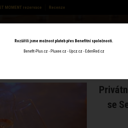
ST MOMENT rezervace
Recenze
MASÁŽE
CENÍK
POUKAZY
KONTAKT
Rozšířili jsme možnost plateb přes Benefitní společnosti.
Benefit-Plus.cz - Pluxee.cz - Upcz.cz - EdenRed.cz
Privátn
se Se