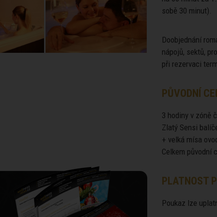
sobě 30 minut).
Doobjednání roma
nápojů, sektů, p
při rezervaci ter
PŮVODNÍ CE
3 hodiny v zóně č
Zlatý Sensi balíč
+ velká mísa ovo
Celkem původní c
PLATNOST P
Poukaz lze uplatn