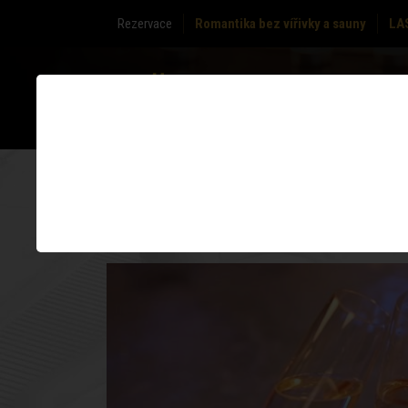
Rezervace
Romantika bez vířivky a sauny
LA
O NÁS
ZÓNY