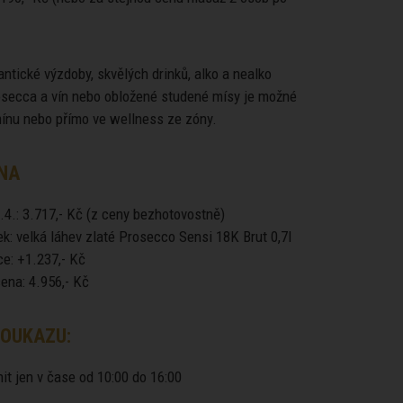
ntické výzdoby, skvělých drinků, alko a nealko
rosecca a vín nebo obložené studené mísy je možné
mínu nebo přímo ve wellness ze zóny.
NA
.4.: 3.717,- Kč (z ceny bezhotovostně)
ek: velká láhev zlaté Prosecco Sensi 18K Brut 0,7l
ce: +1.237,- Kč
ena: 4.956,- Kč
OUKAZU:
it jen v čase od 10:00 do 16:00