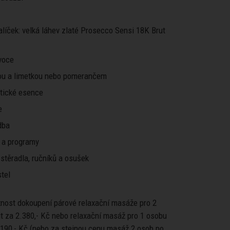
alíček: velká láhev zlaté Prosecco Sensi 18K Brut
voce
ou a limetkou nebo pomerančem
atické esence
e
dba
 a programy
stěradla, ručníků a osušek
tel
žnost dokoupení párové relaxační masáže pro 2
t za 2.380,- Kč nebo relaxační masáž pro 1 osobu
.190,- Kč (nebo za stejnou cenu masáž 2 osob po