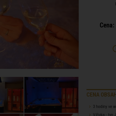
Cena:
CENA OBSAH
3 hodiny ve w
Vířivka - typ