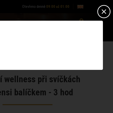
Otevřeno denně
09:00 až 01:00
0
Nepřihlášen? -
Přihlásit se
Nemáte účet?
Zaregistrujte se
í wellness při svíčkách
nsi balíčkem - 3 hod