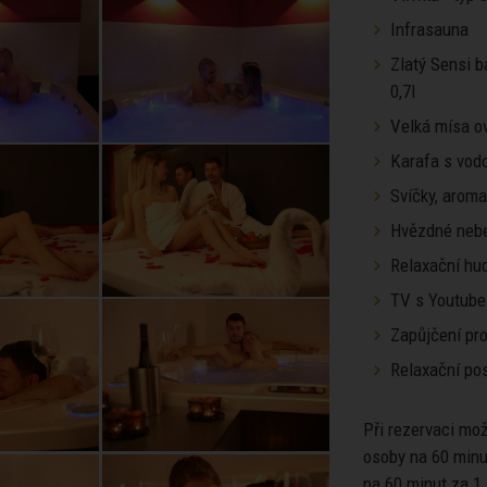
Infrasauna
Zlatý Sensi b
0,7l
Velká mísa o
Karafa s vod
Svíčky, arom
Hvězdné neb
Relaxační hu
TV s Youtube
Zapůjčení pro
Relaxační pos
Při rezervaci mo
osoby na 60 minu
na 60 minut za 1