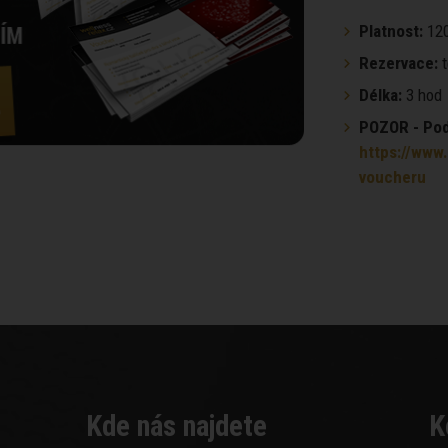
Platnost:
120
Rezervace:
t
Délka:
3 hod
POZOR - Podm
https://www.
voucheru
Kde nás najdete
K