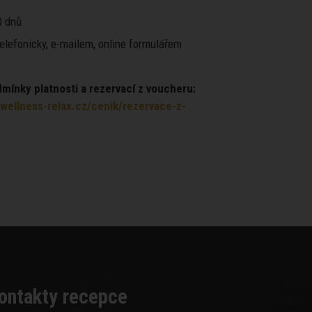
 dnů
elefonicky, e-mailem, online formulářem
ínky platnosti a rezervací z voucheru:
wellness-relax.cz/cenik/rezervace-z-
ontakty recepce