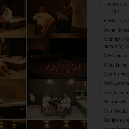
2 hodiny v pr
č.5 (VIP)
Vířivka - typ
Sauna - finsk
2x drinky alk
Cuba libre, T
NEBO místo d
Střední mísa
Karafa s vod
Svíčky, arom
Hvězdné neb
Relaxační hu
TV s Youtube
Zapůjčení pro