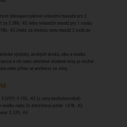
tel
žnost dokoupení párové relaxační masáže pro 2
t za 2.380,- Kč nebo relaxační masáž pro 1 osobu
.190,- Kč (nebo za stejnou cenu masáž 2 osob po
ntické výzdoby, skvělých drinků, alko a nealko
rosecca a vín nebo obložené studené mísy je možné
mínu nebo přímo ve wellness ze zóny.
NA
.5 (VIP): 3.192,- Kč (z ceny bezhotovostně)
o nealko nebo 2x zmrzlinový pohár: +378,- Kč
ena: 3.570,- Kč