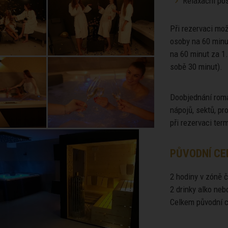
Relaxační pos
Při rezervaci mo
osoby na 60 minu
na 60 minut za 1
sobě 30 minut).
Doobjednání roma
nápojů, sektů, p
při rezervaci ter
PŮVODNÍ CE
2 hodiny v zóně č
2 drinky alko neb
Celkem původní c