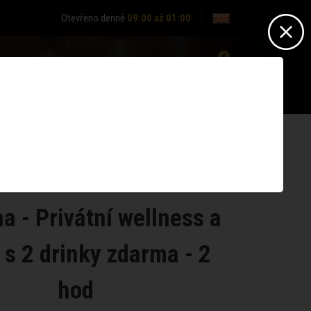
Otevřeno denně
09:00 až 01:00
0
Nepřihlášen? -
Přihlásit se
Nemáte účet?
Zaregistrujte se
a - Privátní wellness a
s 2 drinky zdarma - 2
hod