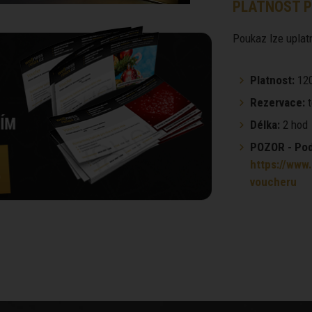
PLATNOST P
Poukaz lze uplatn
Platnost:
120
Rezervace:
t
Délka:
2 hod
POZOR - Podm
https://www.
voucheru