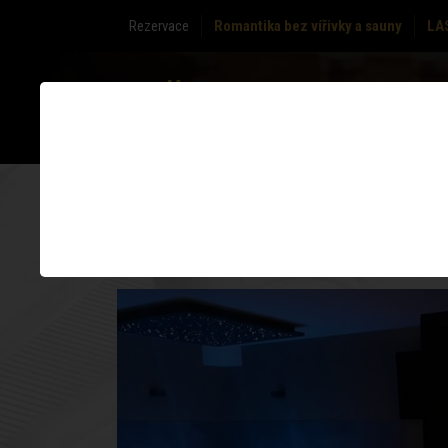
Rezervace
Romantika bez vířivky a sauny
LA
O NÁS
ZÓNY