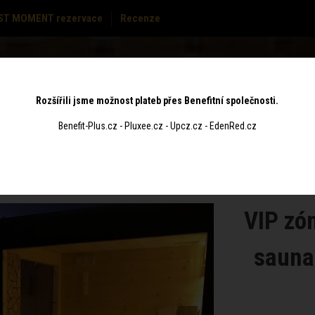
ST MOMENT rezervace
Recenze
MASÁŽE
CENÍK
POUKAZY
KONTAKT
Rozšířili jsme možnost plateb přes Benefitní společnosti.
Benefit-Plus.cz - Pluxee.cz - Upcz.cz - EdenRed.cz
VIP zón
sauna 