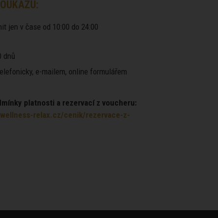
OUKAZU:
it jen v čase od 10:00 do 24:00
 dnů
elefonicky, e-mailem, online formulářem
ínky platnosti a rezervací z voucheru:
wellness-relax.cz/cenik/rezervace-z-