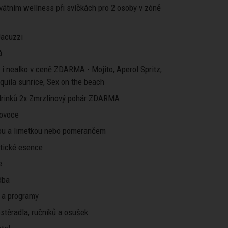
ivátním wellness při svíčkách pro 2 osoby v zóně
 Jacuzzi
á
o i nealko v ceně ZDARMA - Mojito, Aperol Spritz,
equila sunrice, Sex on the beach
rinků 2x Zmrzlinový pohár ZDARMA
 ovoce
ou a limetkou nebo pomerančem
atické esence
e
dba
 a programy
stěradla, ručníků a osušek