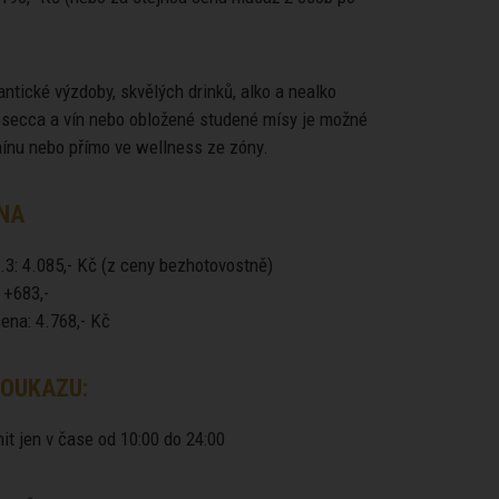
ntické výzdoby, skvělých drinků, alko a nealko
rosecca a vín nebo obložené studené mísy je možné
mínu nebo přímo ve wellness ze zóny.
NA
.3: 4.085,- Kč (z ceny bezhotovostně)
 +683,-
ena: 4.768,- Kč
OUKAZU:
it jen v čase od 10:00 do 24:00