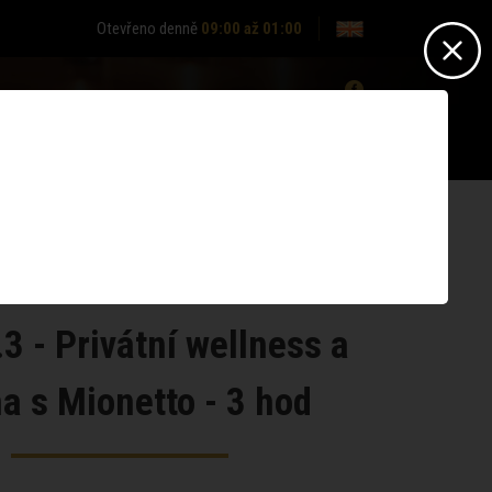
Otevřeno denně
09:00 až 01:00
0
Nepřihlášen? -
Přihlásit se
Nemáte účet?
Zaregistrujte se
3 - Privátní wellness a
a s Mionetto - 3 hod