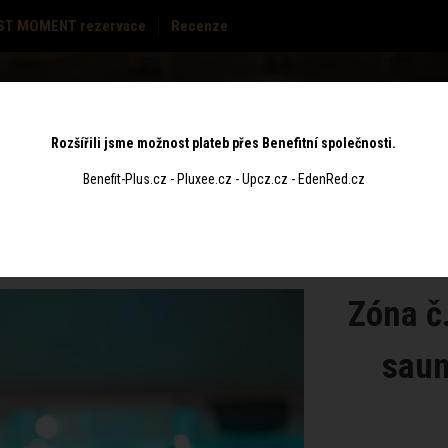
ST MOMENT rezervace
Recenze
MASÁŽE
CENÍK
POUKAZY
KONTAKT
Rozšířili jsme možnost plateb přes Benefitní společnosti.
Benefit-Plus.cz - Pluxee.cz - Upcz.cz - EdenRed.cz
Zóna č.
saun