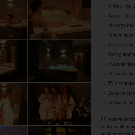
Vířivka - typ
Sauna - finsk
Mionetto balí
Střední mísa
Karafa s vod
Svíčky, arom
Hvězdné neb
Relaxační hu
TV s Youtube
Zapůjčení pro
Relaxační pos
Při rezervaci mo
osoby na 60 minu
na 60 minut za 1