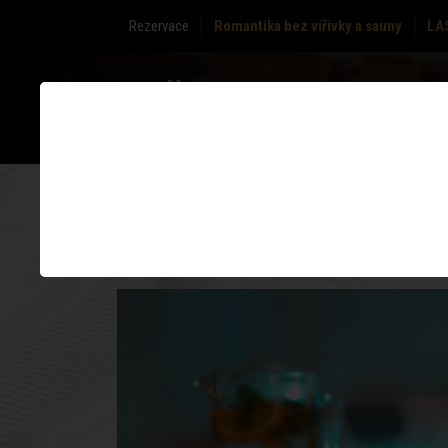
Rezervace
Romantika bez vířivky a sauny
LA
O NÁS
ZÓNY