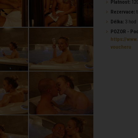
Platnost:
120
Rezervace:
t
Délka:
3 hod
POZOR - Podm
https://www.
voucheru