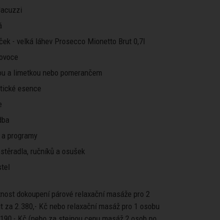
 Jacuzzi
á
ček - velká láhev Prosecco Mionetto Brut 0,7l
 ovoce
ou a limetkou nebo pomerančem
atické esence
e
dba
 a programy
stěradla, ručníků a osušek
tel
žnost dokoupení párové relaxační masáže pro 2
t za 2.380,- Kč nebo relaxační masáž pro 1 osobu
.190,- Kč (nebo za stejnou cenu masáž 2 osob po