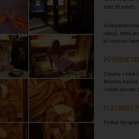
sobě 30 minut).
Doobjednání roma
nápojů, sektů, p
při rezervaci ter
PŮVODNÍ CE
3 hodiny v zóně č
Mionetto balíček:
Celkem původní c
PLATNOST P
Poukaz lze uplatn