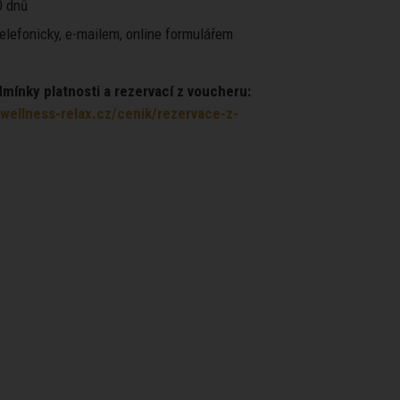
 dnů
elefonicky, e-mailem, online formulářem
ínky platnosti a rezervací z voucheru:
wellness-relax.cz/cenik/rezervace-z-