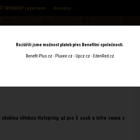
ST MOMENT rezervace
Recenze
MASÁŽE
CENÍK
POUKAZY
KONTAKT
Rozšířili jsme možnost plateb přes Benefitní společnosti.
Benefit-Plus.cz - Pluxee.cz - Upcz.cz - EdenRed.cz
NA 2
ZÓNA 3
ZÓN
 skvělou vířivkou Hotspring až pro 5 osob a infra sauna s