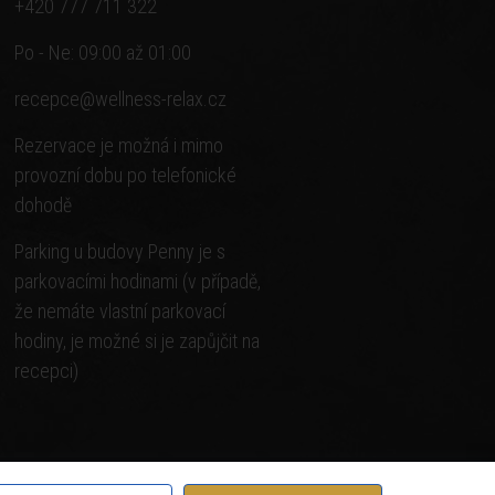
+420 777 711 322
Po - Ne: 09:00 až 01:00
recepce@wellness-relax.cz
Rezervace je možná i mimo
provozní dobu po telefonické
dohodě
Parking u budovy Penny je s
parkovacími hodinami (v případě,
že nemáte vlastní parkovací
hodiny, je možné si je zapůjčit na
recepci)