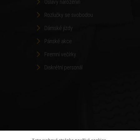
Oslavy narozenin
Rozlučky se svobodou
Dámské jízdy
Pánské akce
Firemní večírky
Diskrétní personál