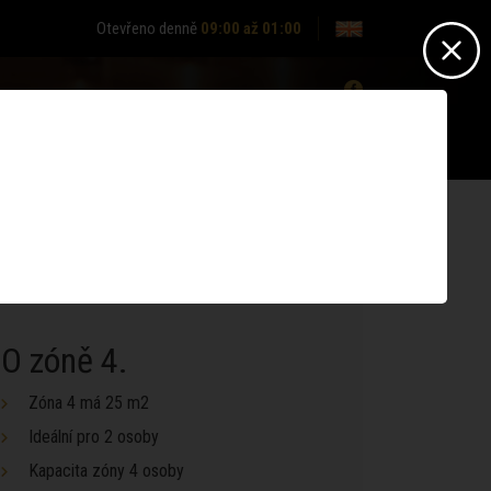
Otevřeno denně
09:00 až 01:00
0
Nepřihlášen? -
Přihlásit se
Nemáte účet?
Zaregistrujte se
A 4
ZÓNA VIP
O zóně 4.
Zóna 4 má 25 m2
Ideální pro 2 osoby
Kapacita zóny 4 osoby