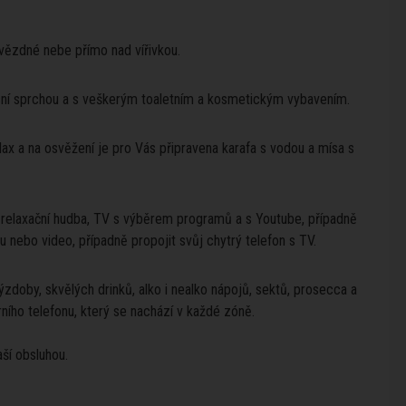
hvězdné nebe přímo nad vířivkou.
xusní sprchou a s veškerým toaletním a kosmetickým vybavením.
lax a na osvěžení je pro Vás připravena karafa s vodou a mísa s
r relaxační hudba, TV s výběrem programů a s Youtube, případně
bu nebo video, případně propojit svůj chytrý telefon s TV.
doby, skvělých drinků, alko i nealko nápojů, sektů, prosecca a
ního telefonu, který se nachází v každé zóně.
ší obsluhou.