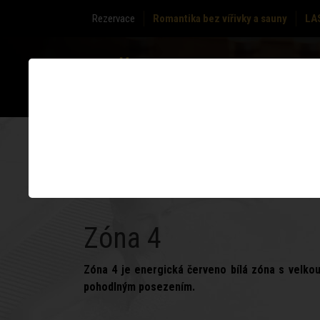
Rezervace
Romantika bez vířivky a sauny
LA
O NÁS
ZÓNY
ZÓNA 1
ZÓ
Zóna 4
Zóna 4 je energická červeno bílá zóna s velkou
pohodlným posezením.