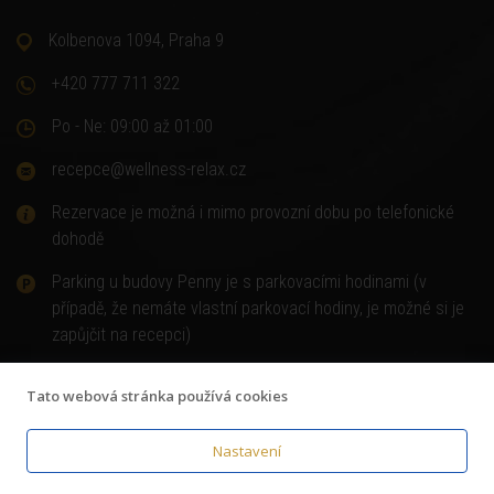
Kolbenova 1094, Praha 9
+420 777 711 322
Po - Ne: 09:00 až 01:00
recepce@wellness-relax.cz
Rezervace je možná i mimo provozní dobu po telefonické
dohodě
Parking u budovy Penny je s parkovacími hodinami (v
případě, že nemáte vlastní parkovací hodiny, je možné si je
zapůjčit na recepci)
Tato webová stránka používá cookies
Nastavení
© Copyright 2018
Wellness-relax.cz
,
Všeobecné obchodní