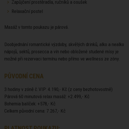
Zapůjčení prostěradla, ručníků a osušek
Relaxační postel
Masáž v tomto poukazu je párová.
Doobjednání romantické výzdoby, skvělých drinků, alko a nealko
nápojů, sektů, prosecca a vín nebo obložené studené mísy je
možné při rezervaci termínu nebo přímo ve wellness ze zóny.
PŮVODNÍ CENA
3 hodiny v zóně č.VIP: 4.190,- Kč (z ceny bezhotovostně)
Párová 60 minutová relax masáž: +2.499,- Kč
Bohemia balíček: +578,- Kč
Celkem původní cena: 7.267,- Kč
PLATNOST POUKAZU: