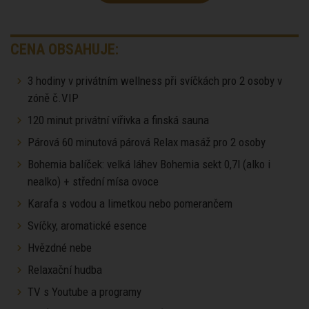
CENA OBSAHUJE:
3 hodiny v privátním wellness při svíčkách pro 2 osoby v
zóně č.VIP
120 minut privátní vířivka a finská sauna
Párová 60 minutová párová Relax masáž pro 2 osoby
Bohemia balíček: velká láhev Bohemia sekt 0,7l (alko i
nealko) + střední mísa ovoce
Karafa s vodou a limetkou nebo pomerančem
Svíčky, aromatické esence
Hvězdné nebe
Relaxační hudba
TV s Youtube a programy